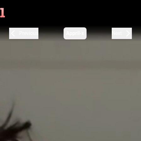
Previous
Appril-x
Next