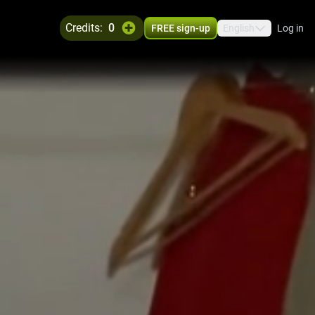
credits:
0
FREE sign-up
English
Log in