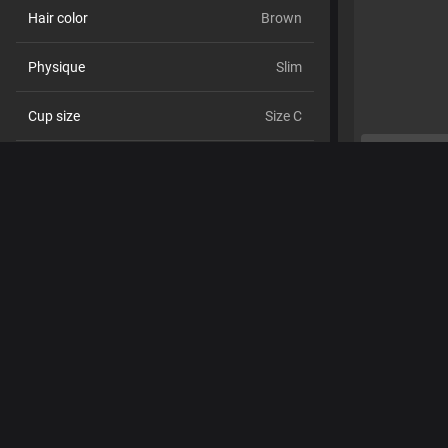
Hair color
Brown
Physique
Slim
Cup size
Size C
Pubic hair
No
Sexual orientation
Bisexual
Relationship
No
Ethnicity
Latin
Piercings
Yes
Tattoos
Yes